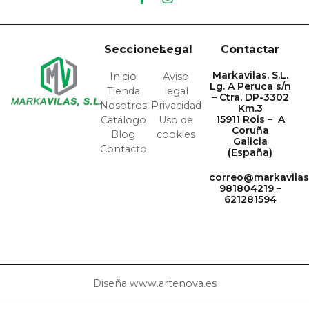
Secciones
Legal
Contactar
Markavilas, S.L.
Inicio
Aviso
Lg. A Peruca s/n
Tienda
legal
– Ctra. DP-3302
Nosotros
Privacidad
Km.3
15911 Rois – A
Catálogo
Uso de
Coruña
Blog
cookies
Galicia
Contacto
(España)
correo@markavila
981804219 –
621281594
Diseña www.artenova.es