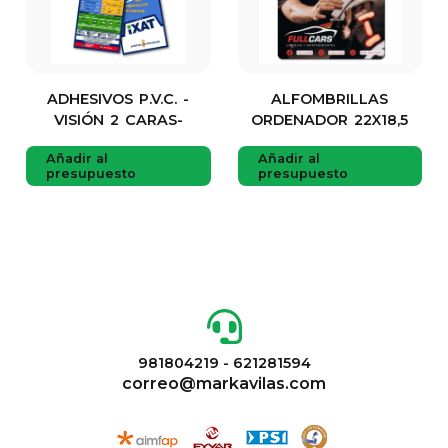
ADHESIVOS P.V.C. -
ALFOMBRILLAS
VISIÓN 2 CARAS-
ORDENADOR 22X18,5
Añadir al
Añadir al
presupuesto
presupuesto
981804219 - 621281594
correo@markavilas.com