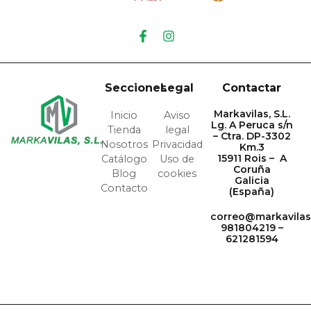
Secciones
Legal
Contactar
Markavilas, S.L.
Inicio
Aviso
Lg. A Peruca s/n
Tienda
legal
– Ctra. DP-3302
Nosotros
Privacidad
Km.3
15911 Rois – A
Catálogo
Uso de
Coruña
Blog
cookies
Galicia
Contacto
(España)
correo@markavila
981804219 –
621281594