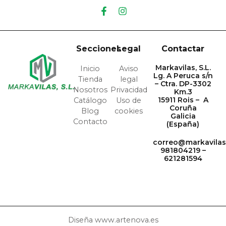
Secciones
Legal
Contactar
Markavilas, S.L.
Inicio
Aviso
Lg. A Peruca s/n
Tienda
legal
– Ctra. DP-3302
Nosotros
Privacidad
Km.3
15911 Rois – A
Catálogo
Uso de
Coruña
Blog
cookies
Galicia
Contacto
(España)
correo@markavila
981804219 –
621281594
Diseña www.artenova.es